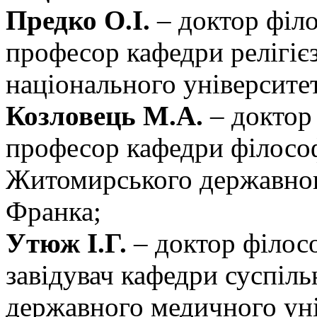
Предко О.І.
– доктор філ
професор кафедри релігіє
національного університе
Козловець М.А.
– доктор
професор кафедри філософі
Житомирського державного
Франка;
Утюж І.Г.
– доктор філос
завідувач кафедри суспіл
державного медичного уні