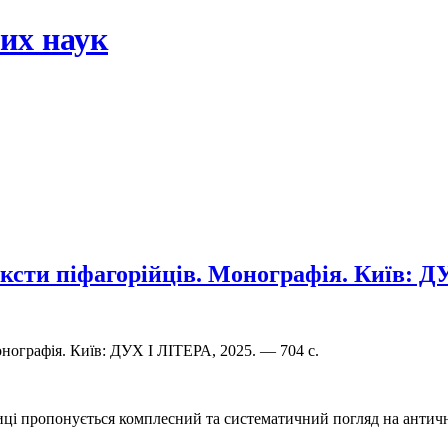
их наук
ксти піфагорійців. Монографія. Київ: Д
онографія. Київ: ДУХ I ЛIТЕРА, 2025. — 704 с.
иці пропонується комплесний та систематичний погляд на античн