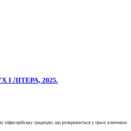
УХ I ЛIТЕРА, 2025.
у піфагорійську традицію, що розкривається у трьох ключових