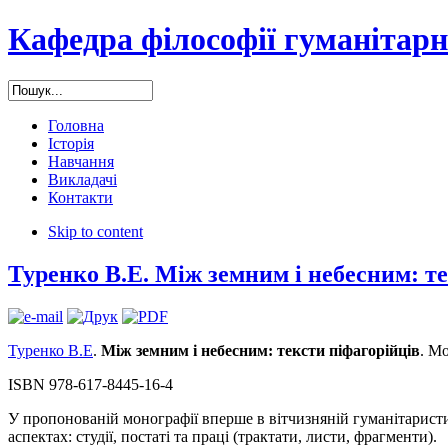
Кафедра філософії гуманітарн
Головна
Історія
Навчання
Викладачі
Контакти
Skip to content
Туренко В.Е. Між земним і небесним: те
Туренко В.Е
.
Між земним і небесним: тексти піфагорійців
. М
ISBN 978-617-8445-16-4
У пропонованій монографії вперше в вітчизняній гуманітарист
аспектах: студії, постаті та праці (трактати, листи, фрагменти).