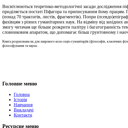
Висвітлюються теоретико-методологічні засади дослідження піфа
приділяється постаті Піфагора та приписуваним йому працям. По
(понад 70 трактатів, листів, фрагментів). Попри (псевдо)епіграфі
фахівцям з різних гуманітарних наук. На відміну від західних а
змогу читачам ще більше розкрити палітру і багатогранність т
словниковим апаратом, що допомагає більш грунтовному і наоч
Книга розрахована як для широкого кола соціо-гуманітаріїв (філософів, класичних філоло
філософування та науки.
Головне меню
Головна
Історія
Навчання
Викладачі
Контакти
Ресурсне меню